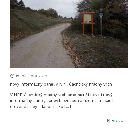
19. októbra 2018
nový informačný panel v NPR Čachtický hradný vrch
V NPR Čachtický hradný vrch sme nainštalovali nový
informačný panel, obnovili označenie územia a osadili
drevené stĺpy s lanom, ako
[…]
-
Viac...
nový