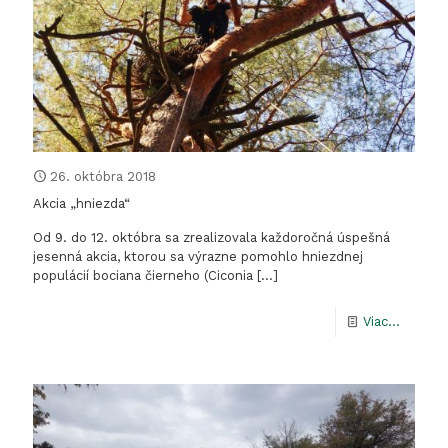
26. októbra 2018
Akcia „hniezda“
Od 9. do 12. októbra sa zrealizovala každoročná úspešná
jesenná akcia, ktorou sa výrazne pomohlo hniezdnej
populácií bociana čierneho (Ciconia
[…]
-
Viac...
Akcia
„hniezd