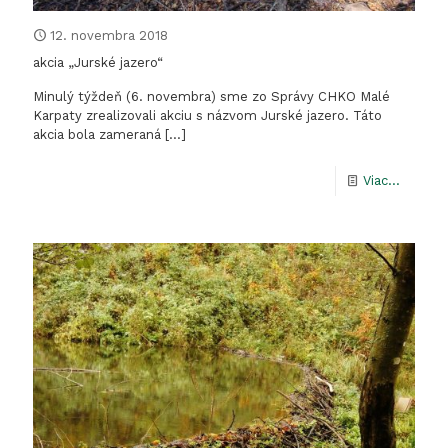
12. novembra 2018
akcia „Jurské jazero“
Minulý týždeň (6. novembra) sme zo Správy CHKO Malé
Karpaty zrealizovali akciu s názvom Jurské jazero. Táto
akcia bola zameraná
[…]
-
Viac...
akcia
„Jurské
jazero“