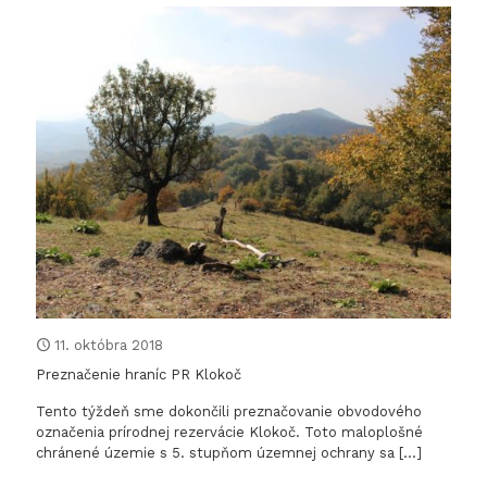
inform
panel
v
NPR
Čachtic
hradný
vrch
11. októbra 2018
Preznačenie hraníc PR Klokoč
Tento týždeň sme dokončili preznačovanie obvodového
označenia prírodnej rezervácie Klokoč. Toto maloplošné
chránené územie s 5. stupňom územnej ochrany sa
[…]