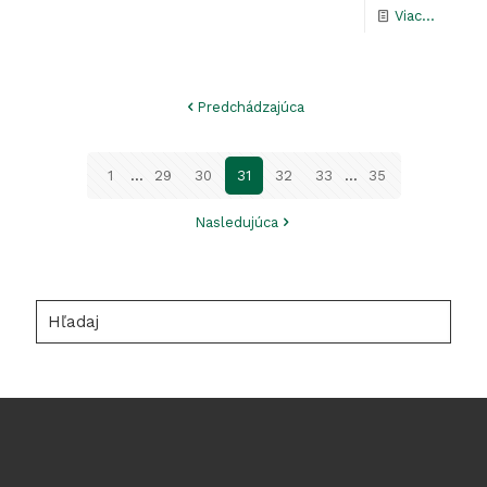
-
Viac...
Prezna
hraníc
Predchádzajúca
PR
Klokoč
1
...
29
30
31
32
33
...
35
Nasledujúca
Hľadaj