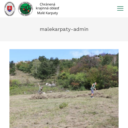
Prejsť
na
obsah
malekarpaty-admin