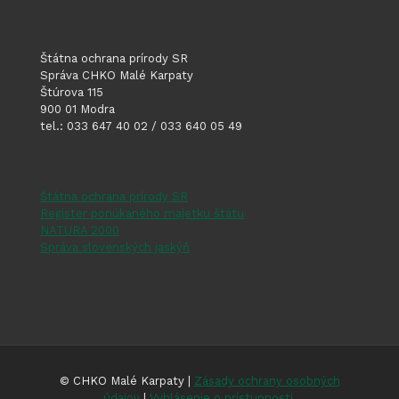
Štátna ochrana prírody SR
Správa CHKO Malé Karpaty
Štúrova 115
900 01 Modra
tel.: 033 647 40 02 / 033 640 05 49
Štátna ochrana prírody SR
Register ponúkaného majetku štátu
NATURA 2000
Správa slovenských jaskýň
© CHKO Malé Karpaty |
Zásady ochrany osobných
údajov
|
Vyhlásenie o prístupnosti