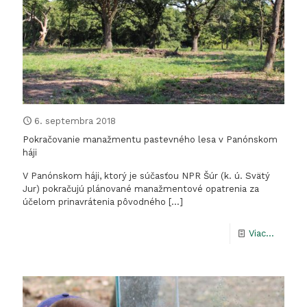
hradný
vrch
6. septembra 2018
Pokračovanie manažmentu pastevného lesa v Panónskom
háji
V Panónskom háji, ktorý je súčasťou NPR Šúr (k. ú. Svätý
Jur) pokračujú plánované manažmentové opatrenia za
účelom prinavrátenia pôvodného
[…]
-
Viac...
Pokračo
manaž
pastev