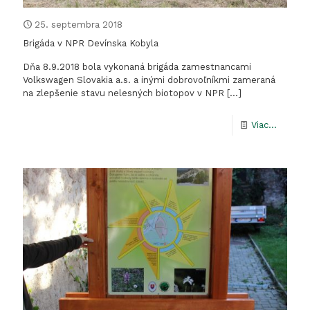
25. septembra 2018
Brigáda v NPR Devínska Kobyla
Dňa 8.9.2018 bola vykonaná brigáda zamestnancami
Volkswagen Slovakia a.s. a inými dobrovoľníkmi zameraná
na zlepšenie stavu nelesných biotopov v NPR
[…]
-
Viac...
Brigáda
v
NPR
Devíns
Kobyla