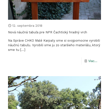
12. septembra 2018
Nová náučná tabuľa pre NPR Čachtický hradný vrch
Na Správe CHKO Malé Karpaty sme si svojpomocne vyrobili
náučnú tabuľu. Vyrobili sme ju zo staršieho materiálu, ktorý
sme tu
[…]
-
Viac...
Nová
náučná
tabuľa
pre
NPR
Čachtic