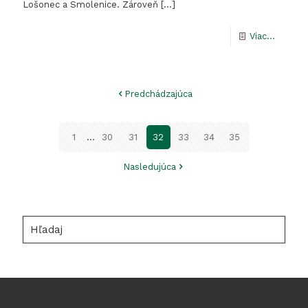
Lošonec a Smolenice. Zároveň
[…]
-
Viac...
Doplne
označen
Predchádzajúca
CHÚ
1
...
30
31
32
33
34
35
Nasledujúca
Hľadaj