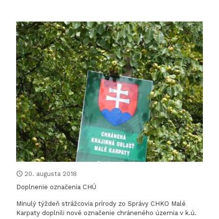
Envirov
na
Huštin
20. augusta 2018
Doplnenie označenia CHÚ
Minulý týždeň strážcovia prírody zo Správy CHKO Malé
Karpaty doplnili nové označenie chráneného územia v k.ú.