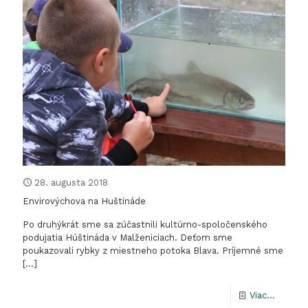
lesa
v
Panón
háji
28. augusta 2018
Envirovýchova na Huštináde
Po druhýkrát sme sa zúčastnili kultúrno-spoločenského
podujatia Húštináda v Malženiciach. Deťom sme
poukazovali rybky z miestneho potoka Blava. Príjemné sme
[…]
-
Viac...