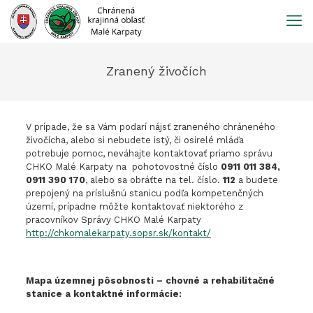
Prejsť
na
obsah
Zranený živočích
V prípade, že sa Vám podarí nájsť zraneného chráneného
živočícha, alebo si nebudete istý, či osirelé mláďa
potrebuje pomoc, neváhajte kontaktovať priamo správu
CHKO Malé Karpaty na pohotovostné číslo
0911 011 384,
0911 390 170
, alebo sa obráťte na tel. číslo.
112
a budete
prepojený na príslušnú stanicu podľa kompetenčných
území, prípadne môžte kontaktovať niektorého z
pracovníkov Správy CHKO Malé Karpaty
http://chkomalekarpaty.sopsr.sk/kontakt/
Mapa územnej pôsobnosti – chovné a rehabilitačné
stanice a kontaktné informácie: