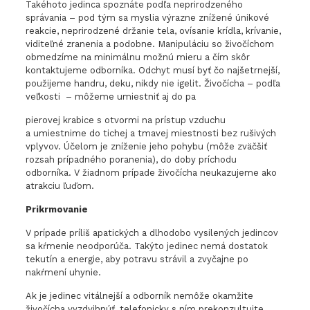
Takéhoto jedinca spoznáte podľa neprirodzeného
správania – pod tým sa myslia výrazne znížené únikové
reakcie, neprirodzené držanie tela, ovísanie krídla, krívanie,
viditeľné zranenia a podobne. Manipuláciu so živočíchom
obmedzíme na minimálnu možnú mieru a čím skôr
kontaktujeme odborníka. Odchyt musí byť čo najšetrnejší,
použijeme handru, deku, nikdy nie igelit. Živočícha – podľa
veľkosti – môžeme umiestniť aj do pa
pierovej krabice s otvormi na prístup vzduchu
a umiestnime do tichej a tmavej miestnosti bez rušivých
vplyvov. Účelom je zníženie jeho pohybu (môže zväčšiť
rozsah prípadného poranenia), do doby príchodu
odborníka. V žiadnom prípade živočícha neukazujeme ako
atrakciu ľuďom.
Prikrmovanie
V prípade príliš apatických a dlhodobo vysilených jedincov
sa kŕmenie neodporúča. Takýto jedinec nemá dostatok
tekutín a energie, aby potravu strávil a zvyčajne po
nakŕmení uhynie.
Ak je jedinec vitálnejší a odborník nemôže okamžite
živočícha vyzdvihnúť, telefonicky s ním prekonzultujte