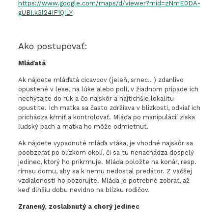
https://www.google.com/maps/d/viewer?mid=zNmE0DA-
gUBI.k3l24IF1QiLY
Ako postupovať:
Mláďatá
Ak nájdete mláďatá cicavcov (jeleň, srnec.. ) zdanlivo
opustené v lese, na lúke alebo poli, v žiadnom prípade ich
nechytajte do rúk a čo najskôr a najtichšie lokalitu
opustite. Ich matka sa často zdržiava v blízkosti, odkiaľ ich
prichádza kŕmiť a kontrolovať. Mláďa po manipulácií získa
ľudský pach a matka ho môže odmietnuť.
Ak nájdete vypadnuté mláďa vtáka, je vhodné najskôr sa
poobzerať po blízkom okolí, či sa tu nenachádza dospelý
jedinec, ktorý ho prikrmuje. Mláďa položte na konár, resp.
rímsu domu, aby sa k nemu nedostal predátor. Z väčšej
vzdialenosti ho pozorujte. Mláďa je potrebné zobrať, až
keď dlhšiu dobu nevidno na blízku rodičov.
Zranený, zoslabnutý a chorý jedinec