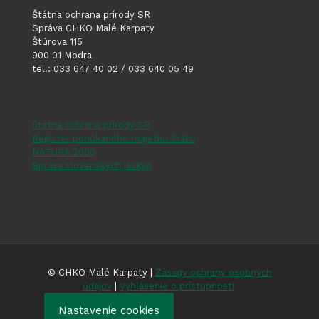
Štátna ochrana prírody SR
Správa CHKO Malé Karpaty
Štúrova 115
900 01 Modra
tel.: 033 647 40 02 / 033 640 05 49
Štátna ochrana prírody SR
Register ponúkaného majetku štátu
NATURA 2000
Správa slovenských jaskýň
© CHKO Malé Karpaty |
Zásady ochrany osobných
údajov
|
Vyhlásenie o prístupnosti
Nastavenie cookies