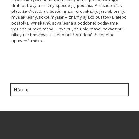
druh potravy a možný spôsob jej podania. V zásade však
platí, že
dravcom a sovám
(
napr. orol skalný, jastrab lesný,
myšiak lesný, sokol myšiar – známy aj ako pustovka, alebo
poštolka, výr skalný, sova lesná a podobne) podávame
výlučne surové mäso – hydinu, holubie mäso, hovädzinu –
nikdy nie bravčovinu, alebo príliš studené, či tepelne
upravené mäso.
Hľadaj