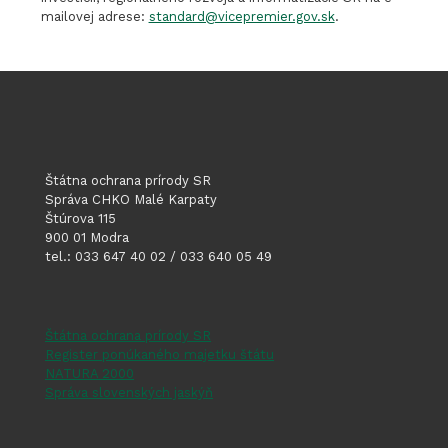
mailovej adrese:
standard@vicepremier.gov.sk
.
Štátna ochrana prírody SR
Správa CHKO Malé Karpaty
Štúrova 115
900 01 Modra
tel.: 033 647 40 02 / 033 640 05 49
Štátna ochrana prírody SR
Register ponúkaného majetku štátu
NATURA 2000
Správa slovenských jaskýň