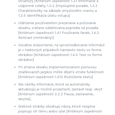
štruktúry [Kritérium úspešnosti 1.3.1 Informácie a
vzájomné vzťahy, 1.3.2 Zmysluplné poradie, 1.3.3
Charakteristiky na základe zmyslového vnemu a
1.3.5 Identifikácia účelu vstupu]
Uľahčenie používateľom prezeranie a počúvanie
obsahu, vrátane oddeľovania popredia od pozadia
[Kritérium úspešnosti 1.4.1 Používanie farieb, 1.4.3
Kontrast (minimálny)]
Vizuálne znázornenie, na sprostredkovanie informácií
je v niektorých prípadoch namiesto textu vo forme
obrázkov [Kritérium úspešnosti 1.4.5 Text vo forme
obrázkov]
Pri zmene obsahu implementovanom pomocou
značkovacích jazykov môže dôjsť k strate funkčnosti
[Kritérium úspešnosti 1.4.12 Rozloženie textu]
Nie všetky informácie, ktoré sa automaticky
aktualizujú je možné pozastaviť, zastaviť resp. skryť
[Kritérium úspešnosti 2.2.2 Pauza, zastavenie,
skrytie],
Webové stránky obsahujú názvy, ktoré neúplne
popisujú ich tému alebo účel [Kritérium úspešnosti