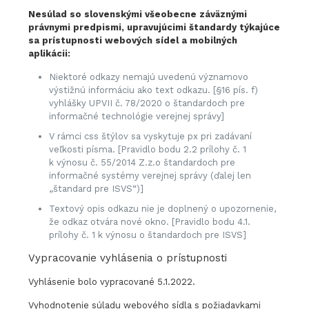
Nesúlad so slovenskými všeobecne záväznými
právnymi predpismi, upravujúcimi štandardy týkajúce
sa prístupnosti webových sídel a mobilných
aplikácii:
Niektoré odkazy nemajú uvedenú významovo
výstižnú informáciu ako text odkazu. [§16 pís. f)
vyhlášky UPVII č. 78/2020 o štandardoch pre
informačné technológie verejnej správy]
V rámci css štýlov sa vyskytuje px pri zadávaní
veľkosti písma. [Pravidlo bodu 2.2 prílohy č. 1
k výnosu č. 55/2014 Z.z.o štandardoch pre
informačné systémy verejnej správy (ďalej len
„štandard pre ISVS“)]
Textový opis odkazu nie je doplnený o upozornenie,
že odkaz otvára nové okno. [Pravidlo bodu 4.1.
prílohy č. 1 k výnosu o štandardoch pre ISVS]
Vypracovanie vyhlásenia o prístupnosti
Vyhlásenie bolo vypracované 5.1.2022.
Vyhodnotenie súladu webového sídla s požiadavkami