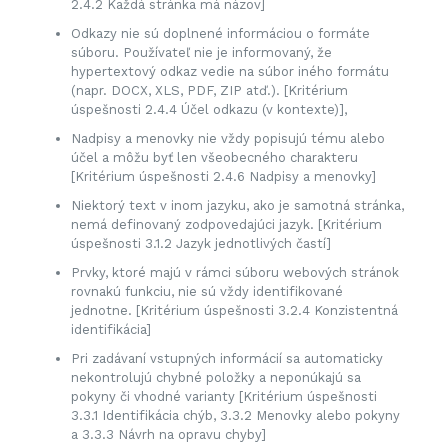
2.4.2 Každá stránka má názov]
Odkazy nie sú doplnené informáciou o formáte
súboru. Používateľ nie je informovaný, že
hypertextový odkaz vedie na súbor iného formátu
(napr. DOCX, XLS, PDF, ZIP atď.). [Kritérium
úspešnosti 2.4.4 Účel odkazu (v kontexte)],
Nadpisy a menovky nie vždy popisujú tému alebo
účel a môžu byť len všeobecného charakteru
[Kritérium úspešnosti 2.4.6 Nadpisy a menovky]
Niektorý text v inom jazyku, ako je samotná stránka,
nemá definovaný zodpovedajúci jazyk. [Kritérium
úspešnosti 3.1.2 Jazyk jednotlivých častí]
Prvky, ktoré majú v rámci súboru webových stránok
rovnakú funkciu, nie sú vždy identifikované
jednotne. [Kritérium úspešnosti 3.2.4 Konzistentná
identifikácia]
Pri zadávaní vstupných informácií sa automaticky
nekontrolujú chybné položky a neponúkajú sa
pokyny či vhodné varianty [Kritérium úspešnosti
3.3.1 Identifikácia chýb, 3.3.2 Menovky alebo pokyny
a 3.3.3 Návrh na opravu chyby]