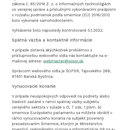
zákona č. 95/2019 Z. z. o informačných technológiách
vo verejnej správe a príslušnými vykonávacími predpismi
v rozsahu podmienok podľa smernice (EÚ) 2016/2012
bolo vykonané samohodnotením.
Vyhlásenie bolo naposledy kontrolované 5.1.2022.
Spätná väzba a kontaktné informácie
V prípade zistenia akýchkoľvek problémov s
prístupnosťou webového sídla nás kontaktujte na e-
mailovej adrese:
webmaster@sopsr.sk
.
Správcom webového sídla je ŠOPSR, Tajovského 28B,
97401 Banská Bystrica.
Vynucovacie konanie
V prípade neuspokojivých odpovedí na podnety alebo
žiadosti zaslané v rámci spätnej väzby subjektu
verejného sektora v súlade s čl. 7 ods. 1 písm. b)
smernice Európskeho parlamentu sa môžete obrátiť v
rámci vynucovacieho konania na subjekt poverený
presadzovaním Smernice, ktorým je Ministerstvo
investícií, regionálneho rozvoja a informatizácie SR na e-