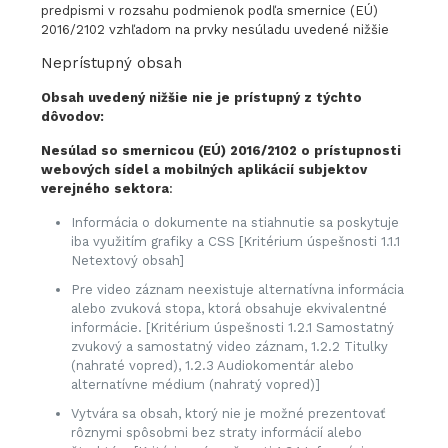
predpismi v rozsahu podmienok podľa smernice (EÚ)
2016/2102 vzhľadom na prvky nesúladu uvedené nižšie
Neprístupný obsah
Obsah uvedený nižšie nie je prístupný z týchto
dôvodov:
Nesúlad so smernicou (EÚ) 2016/2102 o prístupnosti
webových sídel a mobilných aplikácií subjektov
verejného sektora
:
Informácia o dokumente na stiahnutie sa poskytuje
iba využitím grafiky a CSS [Kritérium úspešnosti 1.1.1
Netextový obsah]
Pre video záznam neexistuje alternatívna informácia
alebo zvuková stopa, ktorá obsahuje ekvivalentné
informácie. [Kritérium úspešnosti 1.2.1 Samostatný
zvukový a samostatný video záznam, 1.2.2 Titulky
(nahraté vopred), 1.2.3 Audiokomentár alebo
alternatívne médium (nahratý vopred)]
Vytvára sa obsah, ktorý nie je možné prezentovať
rôznymi spôsobmi bez straty informácií alebo