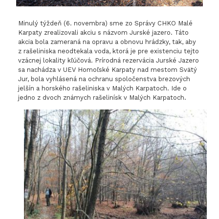
Minulý týždeň (6. novembra) sme zo Správy CHKO Malé
Karpaty zrealizovali akciu s názvom Jurské jazero. Táto
akcia bola zameraná na opravu a obnovu hrádzky, tak, aby
z rašeliniska neodtekala voda, ktorá je pre existenciu tejto
vzácnej lokality kľúčová. Prírodná rezervácia Jurské Jazero
sa nachádza v UEV Homoľské Karpaty nad mestom Svätý
Jur, bola vyhlásená na ochranu spoločenstva brezových
jelšín a horského rašeliniska v Malých Karpatoch. Ide o
jedno z dvoch známych rašelinísk v Malých Karpatoch.