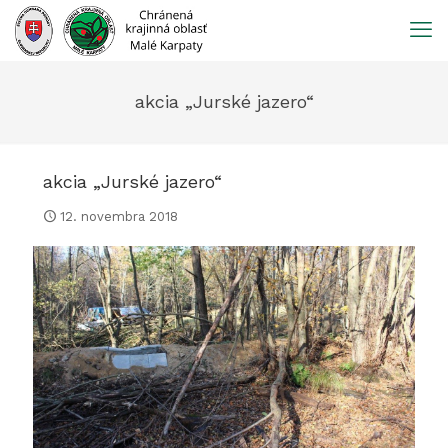
Prejsť
na
obsah
akcia „Jurské jazero“
akcia „Jurské jazero“
12. novembra 2018