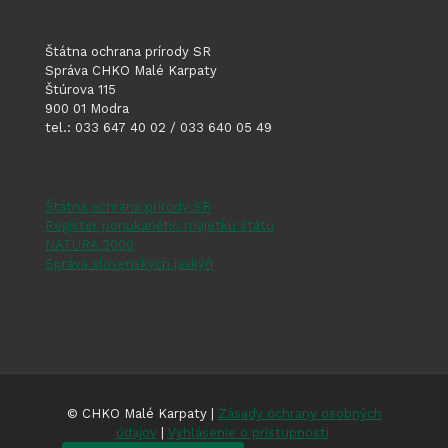
Štátna ochrana prírody SR
Správa CHKO Malé Karpaty
Štúrova 115
900 01 Modra
tel.: 033 647 40 02 / 033 640 05 49
Štátna ochrana prírody SR
Register ponúkaného majetku štátu
NATURA 2000
Správa slovenských jaskýň
© CHKO Malé Karpaty |
Zásady ochrany osobných
údajov
|
Vyhlásenie o prístupnosti