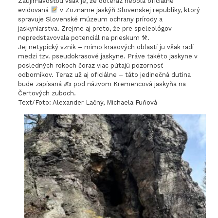
Zaujímavosťou však je, že doteraz nebola oficiálne
evidovaná
v Zozname jaskýň Slovenskej republiky, ktorý
spravuje Slovenské múzeum ochrany prírody a
jaskyniarstva. Zrejme aj preto, že pre speleológov
nepredstavovala potenciál na prieskum ⚒.
Jej netypický vznik – mimo krasových oblastí ju však radí
medzi tzv. pseudokrasové jaskyne. Práve takéto jaskyne v
posledných rokoch čoraz viac pútajú pozornosť
odborníkov. Teraz už aj oficiálne – táto jedinečná dutina
bude zapísaná ✍️ pod názvom Kremencová jaskyňa na
Čertových zuboch.
Text/Foto: Alexander Lačný, Michaela Fuňová