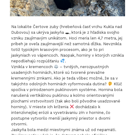
Na lokalite Čertove zuby (hrebeňová časť vrchu Kukla nad
Dubovou) sa ukrýva jaskyňa 🕳, ktorá je z hľadiska svojho
vzniku zaujímavým unikátom. Hoci meria len 4,7 metra, jej
príbeh je oveľa zaujímavejší než samotná dĺžka. Nevznikla
totiž typickým krasovým procesom, ako je to pri
jaskyniach vo vápencoch. Naopak, horniny v ktorých vznikla
nepodliehajú rozpúšťaniu
.
Vznikla v kremencoch
– tvrdých, nerozpustných
usadených horninách, ktoré sú tvorené prevažne
kremennými zrnkami. Ako je teda vôbec možné, že sa v
takýchto odolných horninách vyformovala dutina?
Kľúč
spočíva v prirodzenom puklinovom systéme. Hornina bola
narušená vertikálnou puklinou a kolmo orientovanými
plochami vrstvovitosti (tak ako boli pôvodne usadzované
horniny). V mieste ich kríženia
dochádzalo k
intenzívnejšej erózii a vyvetrávaniu zŕn v hornine, čo
postupne vytvorilo menší jaskynný priestor s dvomi
otvormi.
Jaskyňa bola medzi miestnymi známa už od nepamäti.