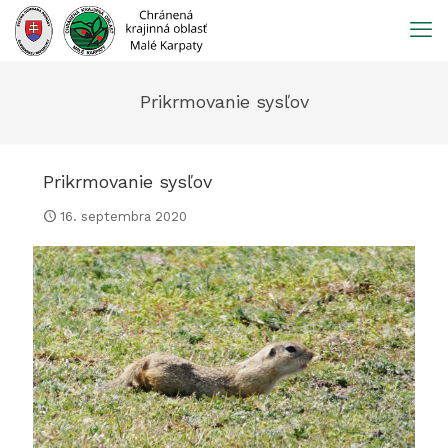
Prejsť
na
obsah
Prikrmovanie sysľov
Prikrmovanie sysľov
16. septembra 2020