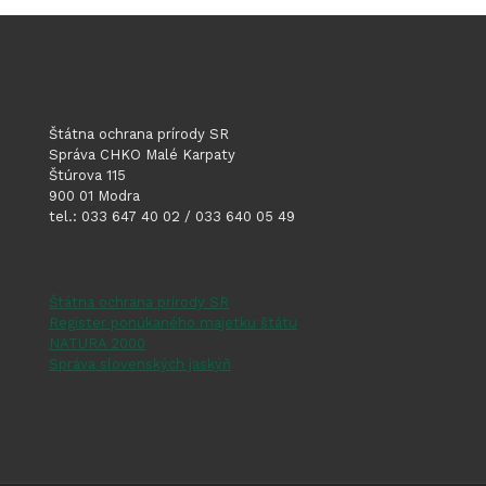
Štátna ochrana prírody SR
Správa CHKO Malé Karpaty
Štúrova 115
900 01 Modra
tel.: 033 647 40 02 / 033 640 05 49
Štátna ochrana prírody SR
Register ponúkaného majetku štátu
NATURA 2000
Správa slovenských jaskýň