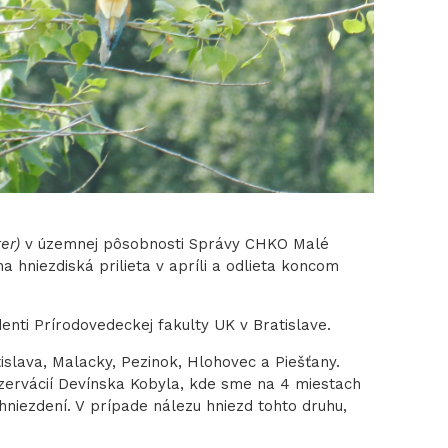
er)
v územnej pôsobnosti Správy CHKO Malé
hniezdiská prilieta v apríli a odlieta koncom
denti Prírodovedeckej fakulty UK v Bratislave.
slava, Malacky, Pezinok, Hlohovec a Piešťany.
ezervácií Devínska Kobyla, kde sme na 4 miestach
hniezdení. V prípade nálezu hniezd tohto druhu,