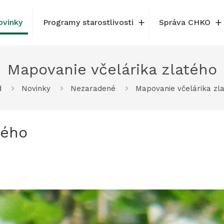
ovinky
Programy starostlivosti
Správa CHKO
Mapovanie včelárika zlatého
d
Novinky
Nezaradené
Mapovanie včelárika zl
tého