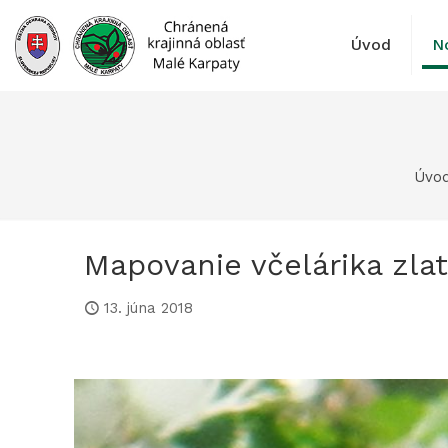
Prejsť
na
Úvod
N
obsah
Úvo
Mapovanie včelárika zla
13. júna 2018