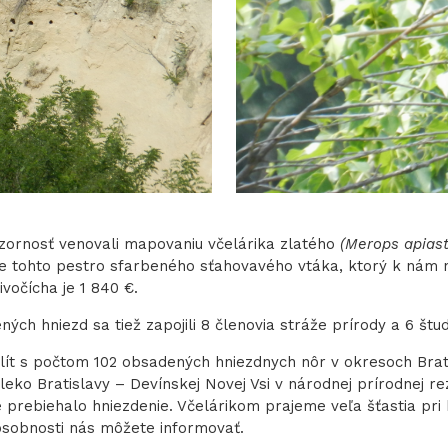
zornosť venovali mapovaniu včelárika zlatého
(Merops apiast
 tohto pestro sfarbeného sťahovavého vtáka, ktorý k nám na 
vočícha je 1 840 €.
ých hniezd sa tiež zapojili 8 členovia stráže prírody a 6 štu
ít s počtom 102 obsadených hniezdnych nôr v okresoch Brati
eko Bratislavy – Devínskej Novej Vsi v národnej prírodnej r
 prebiehalo hniezdenie. Včelárikom prajeme veľa šťastia pri 
pôsobnosti nás môžete informovať.