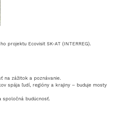
šho projektu Ecovisit SK-AT (INTERREG).
sť na zážitok a poznávanie.
ov spája ľudí, regióny a krajiny – buduje mosty
 a spoločná budúcnosť.