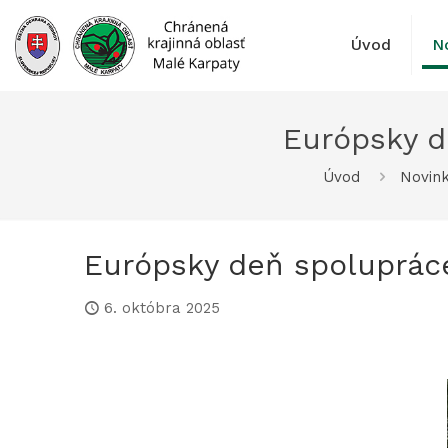
Prejsť
na
Úvod
N
obsah
Európsky d
Úvod
Novin
Európsky deň spolupráce
6. októbra 2025