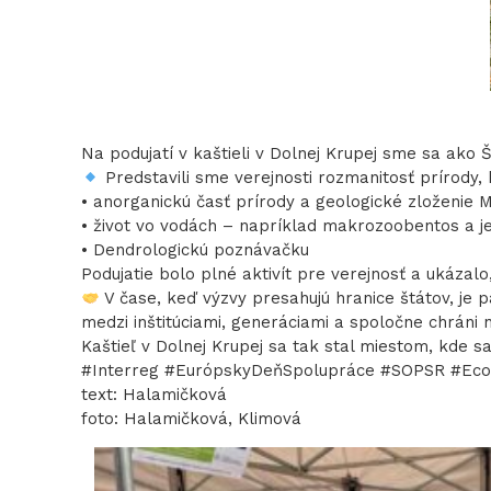
Na podujatí v kaštieli v Dolnej Krupej sme sa ako 
Predstavili sme verejnosti rozmanitosť prírody,
• anorganickú časť prírody a geologické zloženie 
• život vo vodách – napríklad makrozoobentos a j
• Dendrologickú poznávačku
Podujatie bolo plné aktivít pre verejnosť a ukázalo
V čase, keď výzvy presahujú hranice štátov, je p
medzi inštitúciami, generáciami a spoločne chráni 
Kaštieľ v Dolnej Krupej sa tak stal miestom, kde 
#Interreg #EurópskyDeňSpolupráce #SOPSR #Ecov
text: Halamičková
foto: Halamičková, Klimová