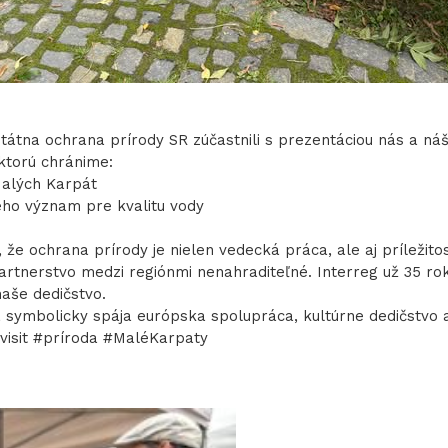
Štátna ochrana prírody SR zúčastnili s prezentáciou nás a ná
 ktorú chránime:
Malých Karpát
eho význam pre kvalitu vody
, že ochrana prírody je nielen vedecká práca, ale aj príležito
artnerstvo medzi regiónmi nenahraditeľné. Interreg už 35 rok
naše dedičstvo.
sa symbolicky spája európska spolupráca, kultúrne dedičstvo
isit #príroda #MaléKarpaty