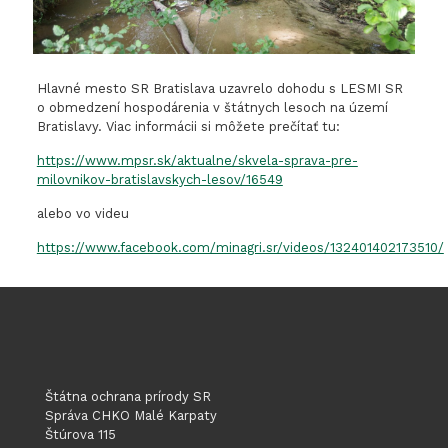
Hlavné mesto SR Bratislava uzavrelo dohodu s LESMI SR
o obmedzení hospodárenia v štátnych lesoch na území
Bratislavy. Viac informácii si môžete prečítať tu:
https://www.mpsr.sk/aktualne/skvela-sprava-pre-
milovnikov-bratislavskych-lesov/16549
alebo vo videu
https://www.facebook.com/minagri.sr/videos/132401402173510/
Štátna ochrana prírody SR
Správa CHKO Malé Karpaty
Štúrova 115