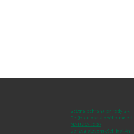
Štátna ochrana prírody SR
Register ponúkaného majetk
NATURA 2000
Správa slovenských jaskýň