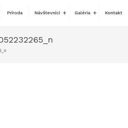
Príroda
Návštevníci
Galéria
Kontakt
052232265_n
5_n