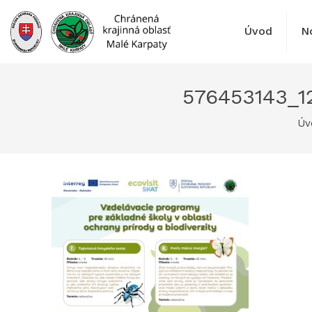
Prejsť
na
Úvod
N
obsah
576453143_
Úv