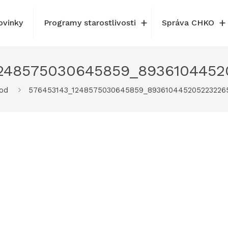
ovinky
Programy starostlivosti
Správa CHKO
1248575030645859_8936104452
od
576453143_1248575030645859_893610445205223226