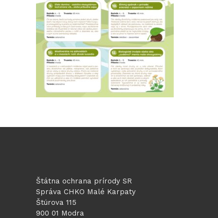
Štátna ochrana prírody SR
Správa CHKO Malé Karpaty
Štúrova 115
900 01 Modra